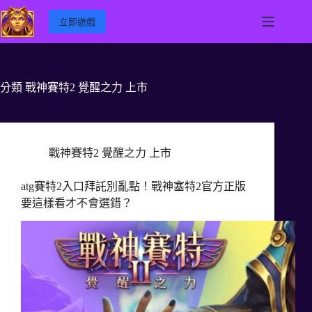
立即遊戲
分類
戰神賽特2 覺醒之力 上市
戰神賽特2 覺醒之力 上市
atg賽特2入口拜託別亂點！戰神塞特2官方正版
要這樣看才不會選錯？