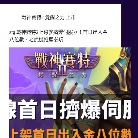
戰神賽特2 覺醒之力 上市
atg 戰神賽特2上線就擠爆伺服器！首日出入金
八位數，老虎機推薦必玩