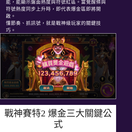
能，能顯示盤面熱度與符號紅區。當覺醒條與
符號熱度同步上升時，即代表爆金區即將開
啟。
懂節奏、抓訊號，就是戰神級玩家的關鍵技
巧。
戰神賽特2 爆金三大關鍵公
式