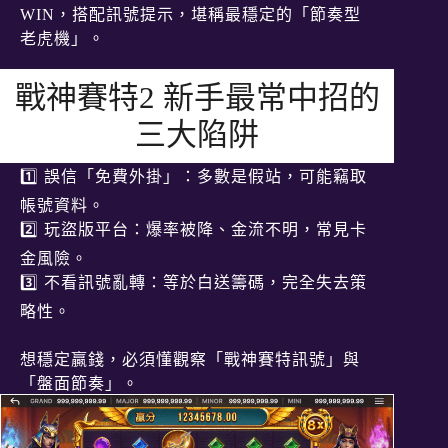
WIN，搭配訊號提示，堪稱最穩定的「節奏型
老虎機」。
戰神賽特2 新手最常中招的
三大陷阱
1️⃣ 誤信「免費外掛」：多數是假站，可能竊取
帳號資料。
2️⃣ 玩盜版平台：爆率被降、金流不明，常見卡
金風險。
3️⃣ 不看訊號亂轉：等於白送籌碼，完全失去策
略性。
想穩定贏錢，必須懂觀察「戰神賽特訊號」與
「盤面節奏」。