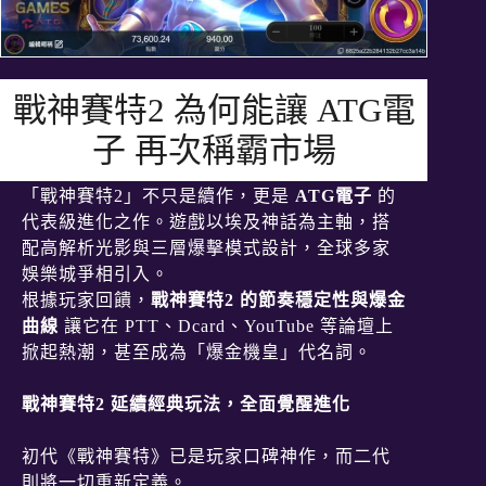
戰神賽特2 為何能讓 ATG電
子 再次稱霸市場
「戰神賽特2」不只是續作，更是
ATG電子
的
代表級進化之作。遊戲以埃及神話為主軸，搭
配高解析光影與三層爆擊模式設計，全球多家
娛樂城爭相引入。
根據玩家回饋，
戰神賽特2 的節奏穩定性與爆金
曲線
讓它在 PTT、Dcard、YouTube 等論壇上
掀起熱潮，甚至成為「爆金機皇」代名詞。
戰神賽特2 延續經典玩法，全面覺醒進化
初代《戰神賽特》已是玩家口碑神作，而二代
則將一切重新定義。