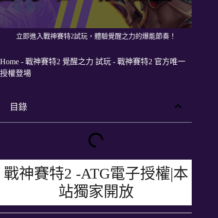
立即進入戰神賽特2試玩，體驗覺醒之力的爆能節奏！
Home
-
戰神賽特2 覺醒之力 試玩
-
戰神賽特2 官方唯一
授權登場
目錄
戰神賽特2 -ATG電子授權|本
站獨家開放