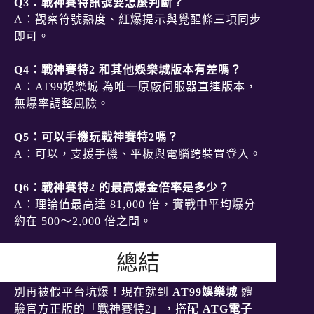
Q3：戰神賽特訊號要怎麼判斷？
A：觀察符號熱度、紅爆提示與覺醒條三項同步
即可。
Q4：戰神賽特2 和其他娛樂城版本有差嗎？
A：AT99娛樂城 為唯一原廠伺服器直連版本，
無爆率調整風險。
Q5：可以手機玩戰神賽特2嗎？
A：可以，支援手機、平板與電腦跨裝置登入。
Q6：戰神賽特2 的最高爆金倍率是多少？
A：理論值最高達 81,000 倍，實戰中平均爆分
約在 500～2,000 倍之間。
總結
別再被假平台坑爆！現在就到
AT99娛樂城
體
驗官方正版的「戰神賽特2」，搭配
ATG電子