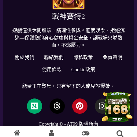
戰神賽特2
遊戲僅供休閒體驗，請理性參與。適度娛樂、拒絕沉
迷—保護您的身心健康與資金安全，讓戰場只燃熱
血，不燃壓力。
關於我們
聯絡我們
隱私政策
免責聲明
使用條款
Cookie政策
能量正在聚集，只有留下的人能見證爆漿。
Copyright ©
- AT99 版權所有