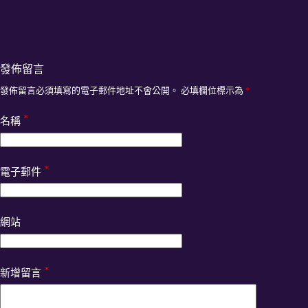
發佈留言
發佈留言必須填寫的電子郵件地址不會公開。
必填欄位標示為
*
*
名稱
*
電子郵件
網站
*
新增留言