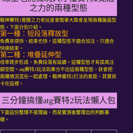
之力的兩種型態
戰神賽特2覺醒之力老玩家會簡單大致會呈現兩種盤面型
態，下面分別介紹。
第一種：短段落釋放型
免費來得快，結束也快。這種型態不適合加注，只適合
快速結束。
第二種：堆疊延伸型
倍率逐步形成，免費段落有延續。這種型態才有提高注
額空間。atg賽特2玩法如果分不出這兩種型態，就會把
兩種情況混在一起處理。戰神塞特2打法的差距，其實就
卡在這裡。
三分鐘搞懂atg賽特2玩法懶人包
下面這份整理不是理論，而是實測後整理出的判斷基
礎。