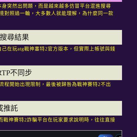
本身突然出問題，而是越來越多仿冒平台混進搜尋
境對照過一輪，大多數人就能理解，為什麼同一款
搜尋結果
己在玩atg戰神塞特2官方版本，但實際上帳號與錢
TP不同步
流程開始出現限制，最後被歸咎為戰神賽特2不出
或推託
，而戰神賽特2詐騙平台在玩家要求說明時，往往直接