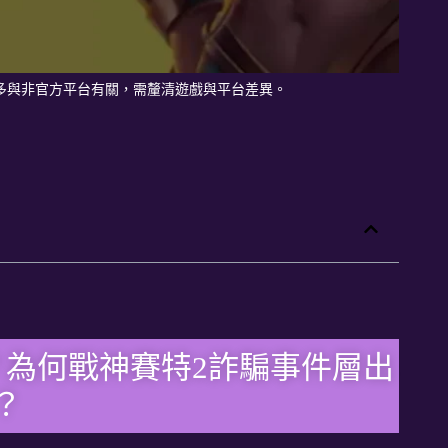
多與非官方平台有關，需釐清遊戲與平台差異。
？為何戰神賽特2詐騙事件層出
？