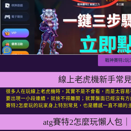
戰神賽特2玩
線上老虎機新手常
很多人在玩線上老虎機時，其實不是不會看，而是太容易
要出現一小段連續，就捨不得離開；就算盤面已經沒有方向
賽特2怎麼玩的玩家身上特別常見，也是體感一直不順的
atg賽特2怎麼玩懶人