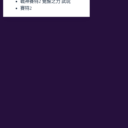
戰神賽特2 覺醒之力 試玩
賽特2