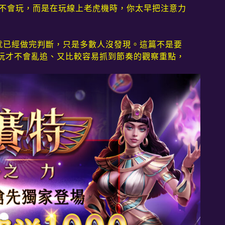
不會玩，而是在玩線上老虎機時，你太早把注意力
就已經做完判斷，只是多數人沒發現。這篇不是要
麼玩才不會亂追、又比較容易抓到節奏的觀察重點，