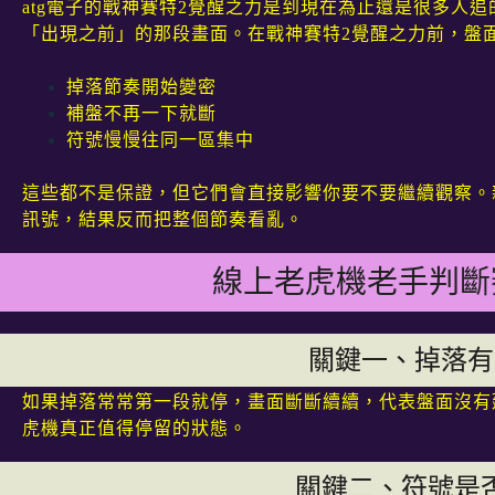
atg電子的
戰神賽特2覺醒之力是到現在為止還是很多人追
「出現之前」的那段畫面。在戰神賽特2覺醒之力前，盤
掉落節奏開始變密
補盤不再一下就斷
符號慢慢往同一區集中
這些都不是保證，但它們會直接影響你要不要繼續觀察。
訊號，結果反而把整個節奏看亂。
線上老虎機老手判斷
關鍵一、掉落有
如果掉落常常第一段就停，畫面斷斷續續，代表盤面沒有
虎機真正值得停留的狀態。
關鍵二、符號是