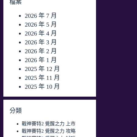
檔案
2026 年 7 月
2026 年 5 月
2026 年 4 月
2026 年 3 月
2026 年 2 月
2026 年 1 月
2025 年 12 月
2025 年 11 月
2025 年 10 月
分類
戰神賽特2 覺醒之力 上市
戰神賽特2 覺醒之力 攻略