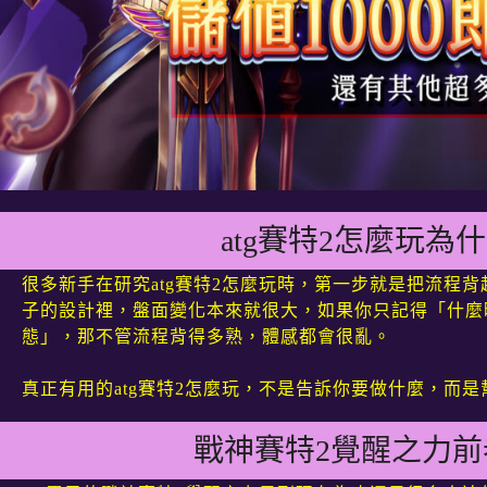
atg賽特2怎麼玩為
很多新手在研究atg賽特2怎麼玩時，第一步就是把流程背
子的設計裡，盤面變化本來就很大，如果你只記得「什麼
態」，那不管流程背得多熟，體感都會很亂。
真正有用的atg賽特2怎麼玩，不是告訴你要做什麼，而
戰神賽特2覺醒之力